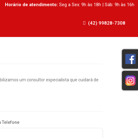
Horário de atendimento:
Seg a Sex: 9h às 18h | Sáb: 9h às 16h
QUEM SOMOS
CONTATO
(42) 99828-7308
lizamos um consultor especialista que cuidará de
 Telefone