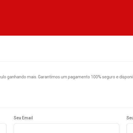
ESTOQUE
VENDA SEU VEÍCULO
FINANCIAMENTO
culo ganhando mais. Garantimos um pagamento 100% seguro e disponibi
Seu Email
Seu