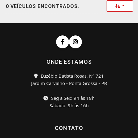
Toggle 
0 VEÍCULOS ENCONTRADOS.
ONDE ESTAMOS
Euzébio Batista Rosas, Nº 721
Jardim Carvalho - Ponta Grossa - PR
Seg a Sex: 9h às 18h
Sábado: 9h às 16h
CONTATO