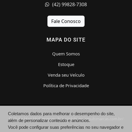
(42) 99828-7308
Fale Conosco
MAPA DO SITE
Quem Somos
Estoque
Venda seu Veículo
Política de Privacidade
Coletamos dados para melhorar o desempenho do site,
© Clube Mais Multimarcas - http://clubemaismultimarcas.com.br/
além de personalizar conteúdo e anúncios.
Você pode configurar suas preferências no seu navegador e