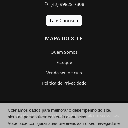
(42) 99828-7308
Fale Conosco
MAPA DO SITE
Quem Somos
Estoque
Venda seu Veículo
Política de Privacidade
Coletamos dados para melhorar o desempenho do site,
© Clube Mais Multimarcas - http://clubemaismultimarcas.com.br/
além de personalizar conteúdo e anúncios.
Você pode configurar suas preferências no seu navegador e