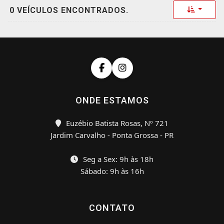
Toggle 
0 VEÍCULOS ENCONTRADOS.
ONDE ESTAMOS
Euzébio Batista Rosas, Nº 721
Jardim Carvalho - Ponta Grossa - PR
Seg a Sex: 9h às 18h
Sábado: 9h às 16h
CONTATO